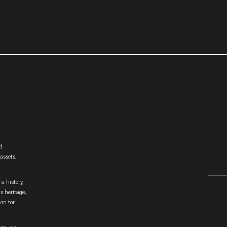
d
assets,
a history,
ts heritage,
ion for