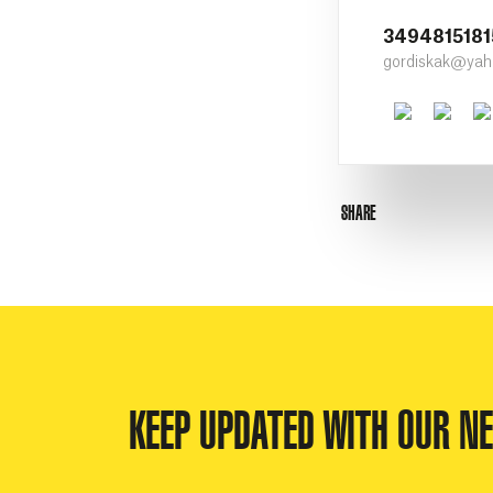
3494815181
gordiskak@yah
Faceboo
Twit
SHARE
KEEP UPDATED WITH OUR N