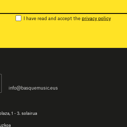
Email:
I have read and accept the
privacy policy
info
@
basquemusic.eus
laza, 1 - 3. solairua
puzkoa