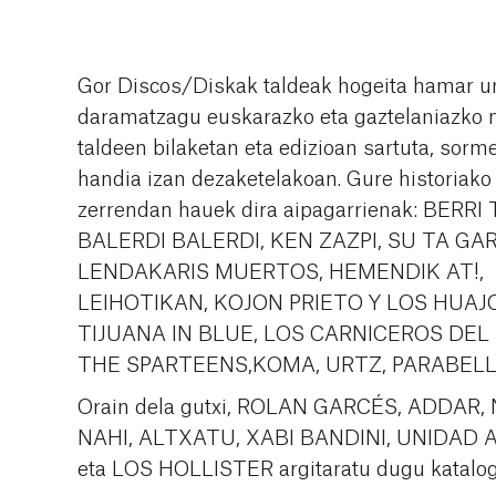
Gor Discos/Diskak taldeak hogeita hamar u
daramatzagu euskarazko eta gaztelaniazko
taldeen bilaketan eta edizioan sartuta, sor
handia izan dezaketelakoan. Gure historiako
zerrendan hauek dira aipagarrienak: BERR
BALERDI BALERDI, KEN ZAZPI, SU TA GAR
LENDAKARIS MUERTOS, HEMENDIK AT!,
LEIHOTIKAN, KOJON PRIETO Y LOS HUAJ
TIJUANA IN BLUE, LOS CARNICEROS DEL
THE SPARTEENS,KOMA, URTZ, PARABEL
Orain dela gutxi, ROLAN GARCÉS, ADDAR,
NAHI, ALTXATU, XABI BANDINI, UNIDAD
eta LOS HOLLISTER argitaratu dugu katalog