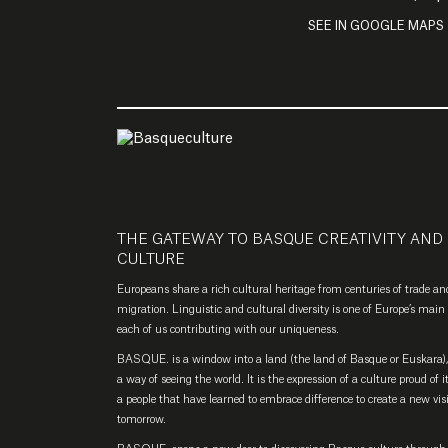
SEE IN GOOGLE MAPS
THE GATEWAY TO BASQUE CREATIVITY AND
CULTURE
Europeans share a rich cultural heritage from centuries of trade an
migration. Linguistic and cultural diversity is one of Europe’s main 
each of us contributing with our uniqueness.
BASQUE. is a window into a land (the land of Basque or Euskara), 
a way of seeing the world. It is the expression of a culture proud of i
a people that have learned to embrace difference to create a new vis
tomorrow.