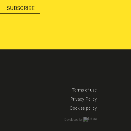
SUBSCRIBE
Terms of use
Privacy Policy
Cookies policy
empresa de desarrollo w
Developed by