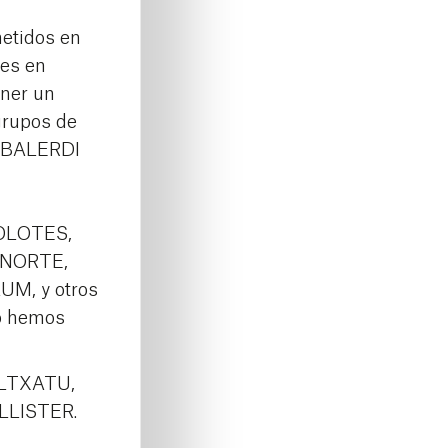
etidos en
les en
ener un
 grupos de
, BALERDI
OLOTES,
 NORTE,
M, y otros
go hemos
LTXATU,
LLISTER.