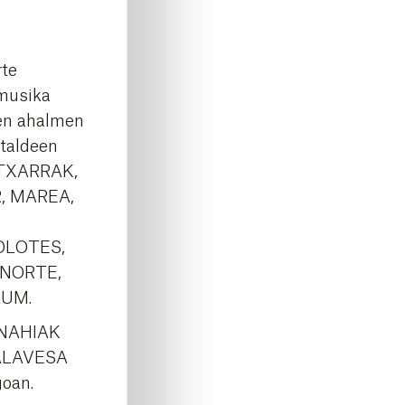
rte
 musika
men ahalmen
 taldeen
I TXARRAK,
, MAREA,
OLOTES,
 NORTE,
LUM.
 NAHIAK
 ALAVESA
oan.