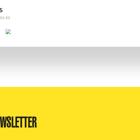
5
oo.es
k
ter
Youtube
Instagram
EWSLETTER